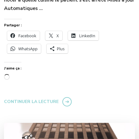
noter à quelle cuisine le patient s’est arrêté Mises à jour
Automatiques …
Partager :
Facebook
X
LinkedIn
WhatsApp
Plus
J’aime ça :
Chargement…
CONTINUER LA LECTURE