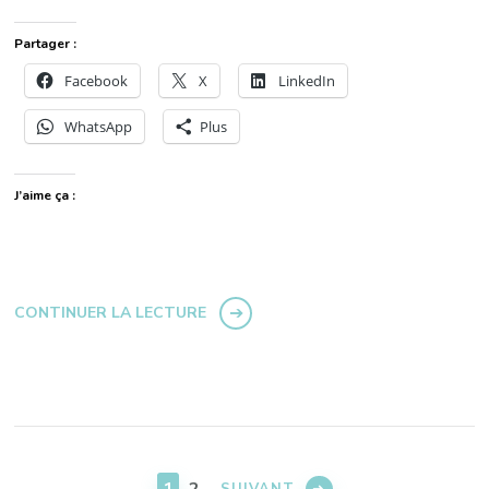
Partager :
Facebook
X
LinkedIn
WhatsApp
Plus
J’aime ça :
CONTINUER LA LECTURE
Pagination
des
PAGE
PAGE
SUIVANT