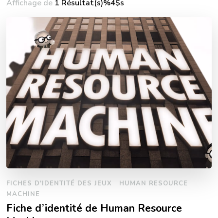
Affichage de
1 Résultat(s)%4$s
FICHES D'IDENTITÉ DES JEUX
HUMAN RESOURCE
MACHINE
Fiche d’identité de Human Resource