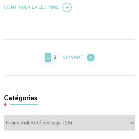
CONTINUER LA LECTURE
Pagination
des
PAGE
PAGE
1
2
SUIVANT
publications
Catégories
Catégories